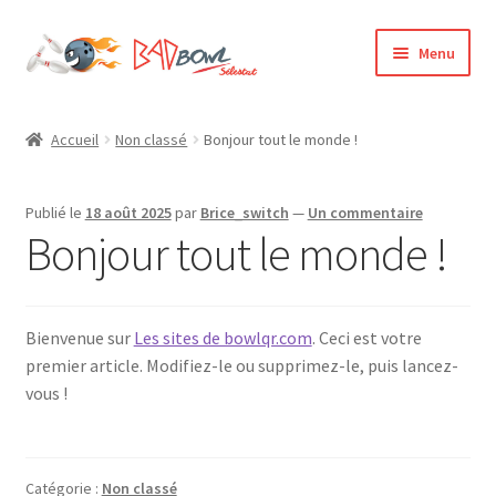
Aller
Aller
Menu
à
au
la
contenu
Accueil
navigation
Accueil
Non classé
Bonjour tout le monde !
Boutique
Publié le
18 août 2025
par
Brice_switch
—
Un commentaire
Mon compte
Bonjour tout le monde !
Panier
Bienvenue sur
Les sites de bowlqr.com
. Ceci est votre
Solde de la carte-cadeau
premier article. Modifiez-le ou supprimez-le, puis lancez-
vous !
Validation de la commande
Catégorie :
Non classé